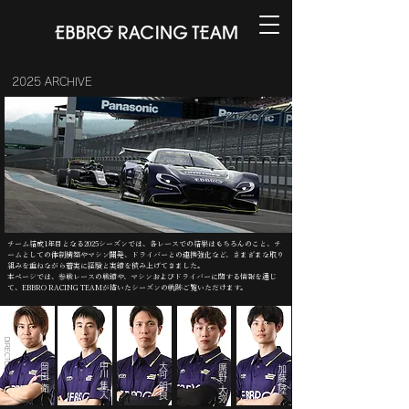
2025 ARCHIVE
チーム結成1年目となる2025シーズンでは、各レースでの結果はもちろんのこと、チ
ームとしての体制構築やマシン開発、ドライバーとの連携強化など、さまざまな取り
組みを重ねながら着実に経験と実績を積み上げてきました。
本ページでは、参戦レースの戦績や、マシンおよびドライバーに関する情報を通じ
て、EBBRO RACING TEAMが描いたシーズンの軌跡ご覧いただけます。
DIRECTOR
中川 隼人
大可 明良
岡田 衛
廣野 大弥
加藤 陸