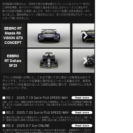
岡田監督の采配のもと、将来性と実力を兼ね備えたフレッシュなドライバーを中心
に体制を構築。各ドライバーの個性と強みを引き出しながらシーズンに挑む中で、
数々の失敗や課題にも直面しましたが、その一つひとつを糧に成長を重ねた一年と
なりました。最終結果はシリーズ総合6位となり、多くの学びを得ながらチーム一丸
となって戦い抜きました。
EBBRO RT
Mazda RX
VISION GT3
CONCEPT
EBBRO
RT Dallara
SF23
ブランド再始動への想いと、これまで築いてきた歴史への敬意を込めたデ
ザインです。クラシックな要素と現代的なエッセンスを融合させ、車両本
来のデザイン性を損なわないよう過度な装飾に頼らず、EBBROらしさを表
現したリバリーです。
■ RD.1
2025.7.19
Sat in FUJI SPEED WAY
Read more
加藤・大可・中川・廣野の各選手が新体制で挑んだ開幕戦は、セットアップや連携面で課題が露
呈。思うような結果には届かなかったものの、今後に繋がる多くの気づきを得た重要な一戦とな
りました。
■ RD.2
2025.7.20
Sun in FUJI SPEED WAY
Read more
中川選手が粘り強い走りで貴重なポイントを獲得し、チームに勢いをもたらしました。加藤・大
可・廣野の各選手も果敢に攻め続けるも、展開に阻まれ悔しさを残すラウンドとなりました。
■ RD.3 2025.9.7 Sun ONLINE
Read more
中川選手が予選でMazda RX VISIONの厳しい条件の中7番手を記録し、参戦車両中トップのタイ
ムをマーク。決勝では加藤選手が燃料戦略で一時3位まで浮上するも、最終ストレートでガス欠