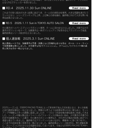
となり5位でチェッカーを受けました。
■ RD.4
2025.11.30
Sun
ONLINE
Read more
これまでの取り組みが大きく結果に結びつき、チーム初の表彰台を獲得。大きな飛躍を遂げたラ
ウンドとなり、シリーズランキングも上昇。上位陣との差を縮め、最終戦に向けて大きな勢いを
得る結果となりました。
■ RD.5
2026.1.11
Sun
in TOKYO AUTO SALON
Read more
中川選手がハイパースプリントでポイント獲得、チームに流れをもたらしました。決勝では大可
選手がポジションをキープ。加藤選手は一時ポジションアップを見せるもアクシデントで後退、
最終結果はシリーズ総合6位となりました。
■ 個人選抜戦 2025.3.1 Sun
ONLINE
Read more
個人選抜レースでは、加藤選手が予選・決勝ともに圧倒的な走りを見せ、ポール・トゥ・ウィン
で見事優勝を果たしました。大可選手も7位でフィニッシュし、チームとしてドライバー陣の成
長と実力を示す一戦となりました。
2025シーズンは、EBBRO RACING TEAMにとって新体制で挑んだ初年度となり、多くの挑戦
と試行錯誤を重ねた一年となりました。開幕から思うような結果を得られない事もあり、セット
アップや戦略など多くの課題に直面しましたが、一つひとつ改善を積み重ね着実に前進してきま
した。シーズン中盤以降は各ドライバーのパフォーマンスが噛み合い始め、大可選手の予選での
好走や加藤選手のレース運び、中川選手のポイント獲得など、それぞれの強みが結果に結びつく
場面も増えていきました。最終戦ではアクシデントもありながら、優勝争いに届く実力を示し、
ここまでの成長を強く実感する一戦となりました。最終結果はシリーズ総合6位。得た経験を糧
に、次シーズンに向けさらなる飛躍を目指してまいります。今後ともEBBRO RACING TEAMへ